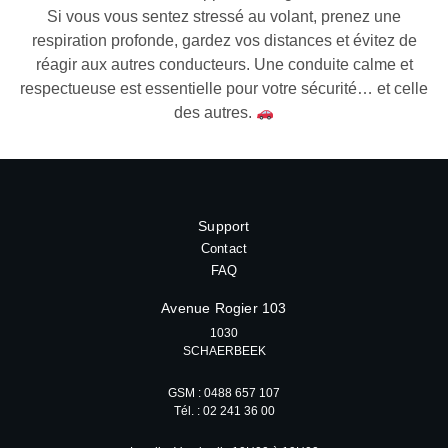
Si vous vous sentez stressé au volant, prenez une
respiration profonde, gardez vos distances et évitez de
réagir aux autres conducteurs. Une conduite calme et
respectueuse est essentielle pour votre sécurité… et celle
des autres.
Support
Contact
FAQ
Avenue Rogier 103
1030
SCHAERBEEK
GSM : 0488 657 107
Tél. : 02 241 36 00