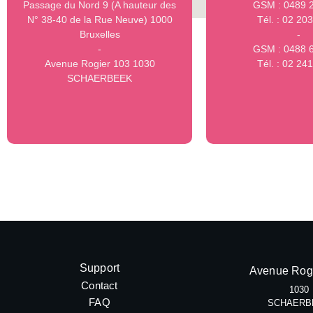
Passage du Nord 9 (A hauteur des
GSM : 0489 
N° 38-40 de la Rue Neuve) 1000
Tél. : 02 20
Bruxelles
-
-
GSM : 0488 
Avenue Rogier 103 1030
Tél. : 02 24
SCHAERBEEK
Support
Avenue Rog
Contact
1030
FAQ
SCHAERB