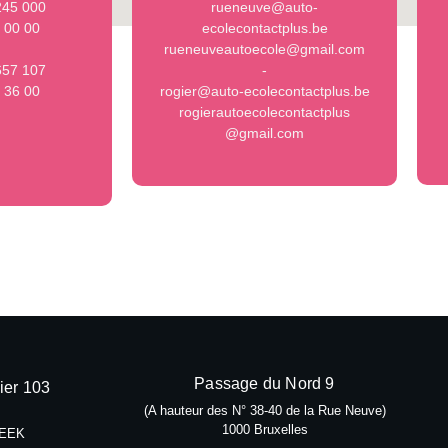
245 000
rueneuve@auto-
3 00 00
ecolecontactplus.be
rueneuveautoecole@gmail.com
657 107
-
1 36 00
rogier@auto-ecolecontactplus.be
rogierautoecolecontactplus
@gmail.com
Passage du Nord 9
ier 103
(A hauteur des N° 38-40 de la Rue Neuve)
1000 Bruxelles
EEK