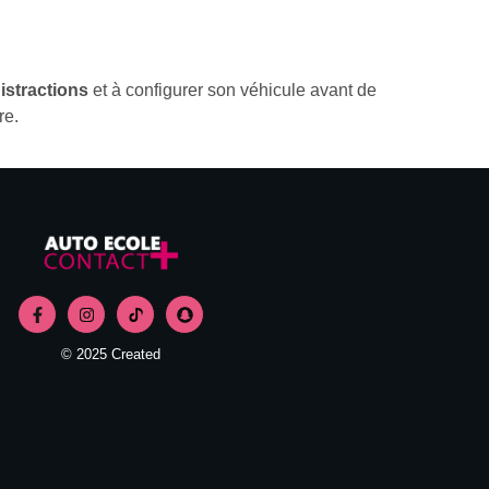
distractions
et à configurer son véhicule avant de
re.
© 2025 Created