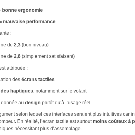
= bonne ergonomie
 = mauvaise performance
ante :
nne de
2,3
(bon niveau)
nne de
2,6
(simplement satisfaisant)
st attribuée :
sation des
écrans tactiles
es haptiques
, notamment sur le volant
té donnée au
design
plutôt qu’à l’usage réel
rgument selon lequel ces interfaces seraient plus intuitives car i
mpeur. En réalité, l’écran tactile est surtout
moins coûteux à p
ques nécessitant plus d’assemblage.