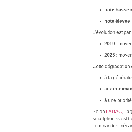
note basse 
note élevée
L’évolution est parl
2019
: moye
2025
: moye
Cette dégradation e
à la générali
aux
command
à une priori
Selon
l’ADAC
, l’a
smartphones est tro
commandes mécani