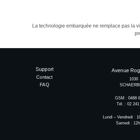
La technologie embarquée ne remplace pas la vig
pr
Support
Avenue Rog
Contact
1030
FAQ
SCHAERB
GSM : 0488 6
Tél. : 02 241
Lundi – Vendredi : 
Samedi : 12h